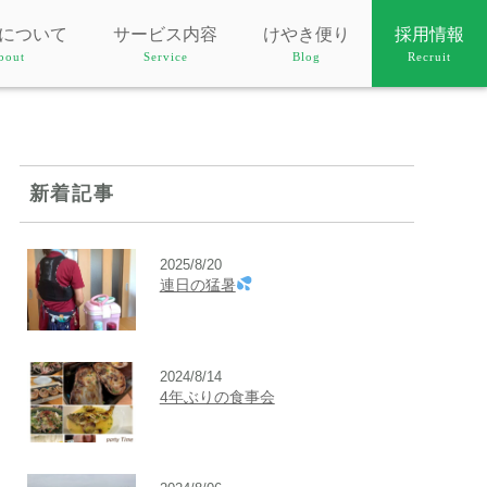
について
サービス内容
けやき便り
採用情報
bout
Service
Blog
Recruit
新着記事
2025/8/20
連日の猛暑
2024/8/14
4年ぶりの食事会