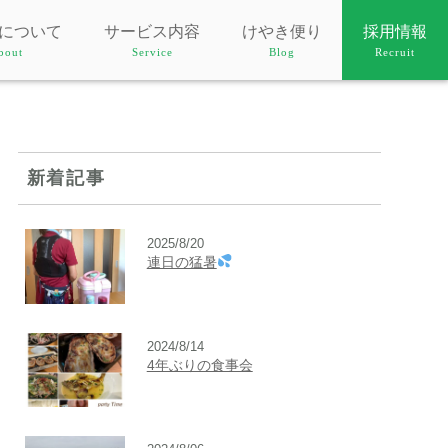
について
サービス内容
けやき便り
採用情報
bout
Service
Blog
Recruit
新着記事
2025/8/20
連日の猛暑
2024/8/14
4年ぶりの食事会